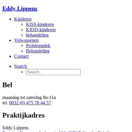
Eddy Lippens
Kinderen
KISS-kinderen
KIDD-kinderen
behandeling
Volwassenen
Problematiek
Behandeling
Contact
Search
Bel
maandag tot zaterdag 8u-11u
tel.
0032 (0) 475 78 44 57
Praktijkadres
Eddy Lippens